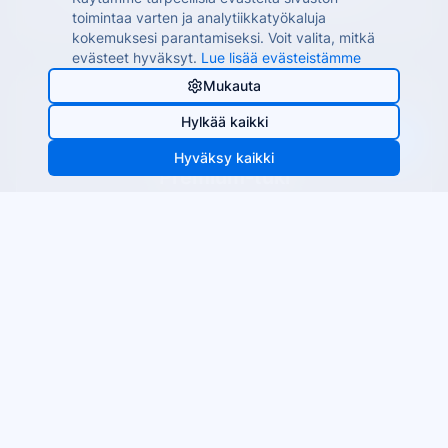
ja perusvianetsintä laitteisto-ongelmiin.
toimintaa varten ja analytiikkatyökaluja
kokemuksesi parantamiseksi. Voit valita, mitkä
evästeet hyväksyt.
Lue lisää evästeistämme
Mukauta
Hylkää kaikki
Hyväksy kaikki
Premium-tuki
24/7 tuki taatulla vastausajalla 2 tunnissa.
Paikan päällä palvelu ja ennaltaehkäisevä
huolto-ohjelma.
Kriittinen tuki