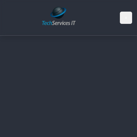
Siirry pääsisältöön
Siirry navigointiin