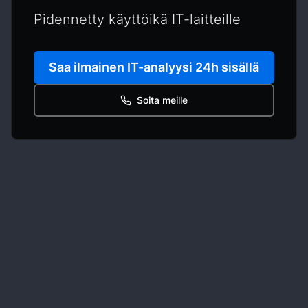
Pidennetty käyttöikä IT-laitteille
Saa ilmainen IT-analyysi 24h sisällä
Soita meille