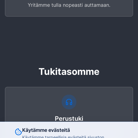
Yritämme tulla nopeasti auttamaan.
Tukitasomme
Perustuki
Käytämme evästeitä
Puhelintuki arkipäivinä 08-17. Etädiagnostiikka
Käytämme tarpeellisia evästeitä sivuston